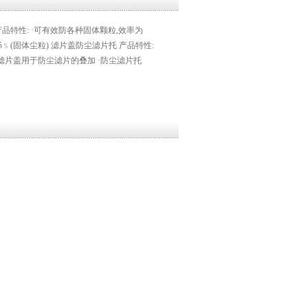
产品特性: ·可有效防各种固体颗粒,效率为
95﹪(固体尘粒) 滤片盖防尘滤片托 产品特性:
·滤片盖用于防尘滤片的叠加 ·防尘滤片托