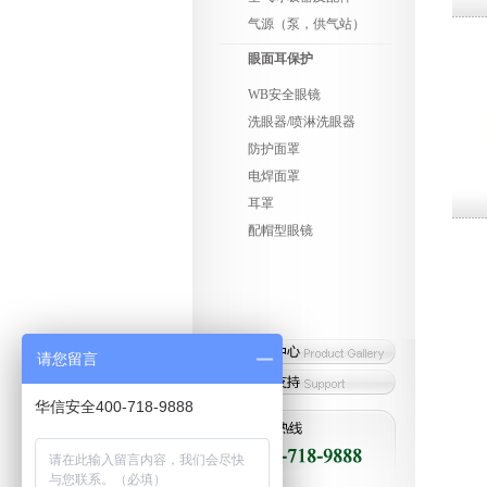
气源（泵，供气站）
眼面耳保护
WB安全眼镜
洗眼器/喷淋洗眼器
防护面罩
电焊面罩
耳罩
配帽型眼镜
请您留言
华信安全400-718-9888