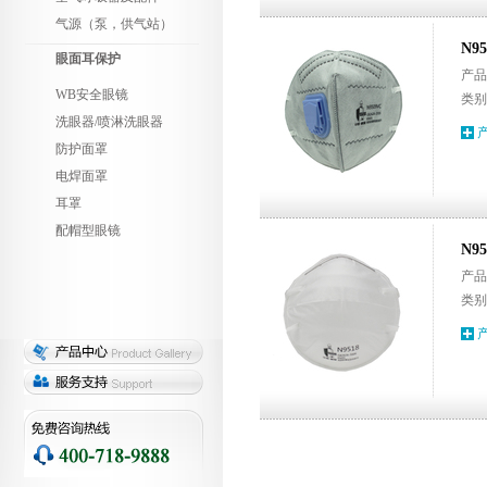
气源（泵，供气站）
N9
眼面耳保护
产品代
WB安全眼镜
类别
洗眼器/喷淋洗眼器
防护面罩
电焊面罩
耳罩
配帽型眼镜
N9
产品代
类别