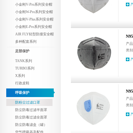
小金刚V-Pro系列安全帽
小金刚W-Pro系列安全帽
小金刚V-Plus系列安全帽
小金刚E-Pro系列安全帽
AIR FLY轻型防撞安全帽
N9
多种配套系列
产品代
类别
足部保护
TANK系列
TURBO系列
X系列
行政皮鞋
N9
呼吸保护
产品代
防粉尘过滤口罩
类别
防尘防毒过滤半面罩
防尘防毒过滤全面罩
防尘防毒滤盒（罐）
空气呼吸器及配件