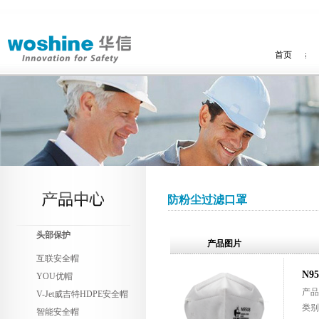
首页
防粉尘过滤口罩
头部保护
产品图片
互联安全帽
N9
YOU优帽
产品代
V-Jet威吉特HDPE安全帽
类别
智能安全帽